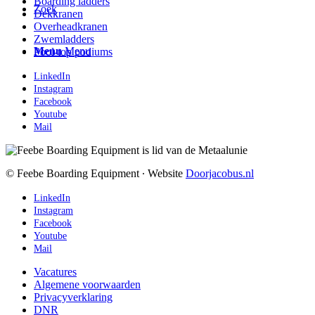
Boarding ladders
Zoek
Dekkranen
Overheadkranen
Zwemladders
Menu
Menu
Pool-top podiums
LinkedIn
Instagram
Facebook
Youtube
Mail
© Feebe Boarding Equipment ∙ Website
Doorjacobus.nl
LinkedIn
Instagram
Facebook
Youtube
Mail
Vacatures
Algemene voorwaarden
Privacyverklaring
DNR