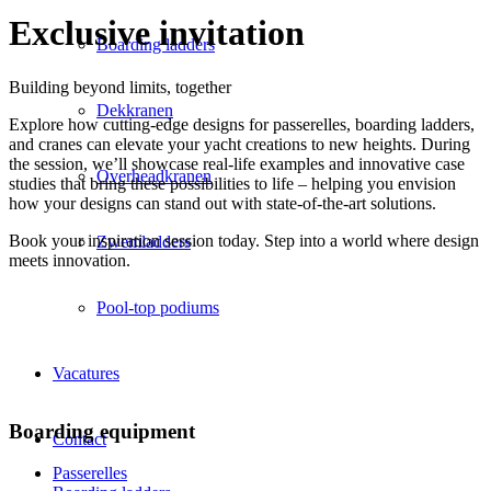
Exclusive invitation
Boarding ladders
Building beyond limits, together
Dekkranen
Explore how cutting-edge designs for passerelles, boarding ladders,
and cranes can elevate your yacht creations to new heights. During
the session, we’ll showcase real-life examples and innovative case
Overheadkranen
studies that bring these possibilities to life – helping you envision
how your designs can stand out with state-of-the-art solutions.
Book your inspiration session today. Step into a world where design
Zwemladders
meets innovation.
Pool-top podiums
Vacatures
Boarding equipment
Contact
Passerelles