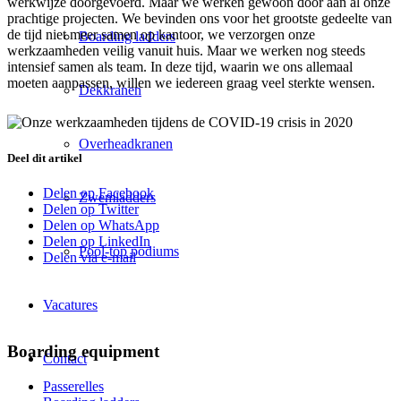
werkwijze doorgevoerd. Maar we werken gewoon door aan al onze
prachtige projecten. We bevinden ons voor het grootste gedeelte van
de tijd niet meer samen op kantoor, we verzorgen onze
Boarding ladders
werkzaamheden veilig vanuit huis. Maar we werken nog steeds
intensief samen als team. In deze tijd, waarin we ons allemaal
moeten aanpassen, willen we iedereen graag veel sterkte wensen.
Dekkranen
Overheadkranen
Deel dit artikel
Delen op Facebook
Zwemladders
Delen op Twitter
Delen op WhatsApp
Delen op LinkedIn
Pool-top podiums
Delen via e-mail
Vacatures
Boarding equipment
Contact
Passerelles