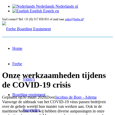
Nederlands
Nederlands
nl
English
Engels
en
Snel contact? Bel +31 (0) 517 850 851 of mail naar
sales@feebe.nl
!
Home
Feebe
Onze werkzaamheden tijdens
Video’s
de COVID-19 crisis
Boarding equipment
Geplaatst op
30 maart 2020
|
Door
Jacobus de Boer - Adema
Vanwege de uitbraak van het COVID-19 virus passen bedrijven
over de gehele wereld hun manier van werken aan. Ook in de
Passerelles
maritieme sector. Ook wij hebben diverse aanpassingen in onze