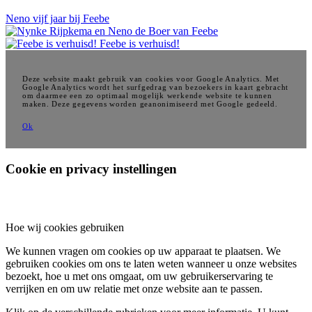
Neno vijf jaar bij Feebe
Feebe is verhuisd!
Deze website maakt gebruik van cookies voor Google Analytics. Met
Google Analytics wordt het surfgedrag van bezoekers in kaart gebracht
om daarmee een zo optimaal mogelijk werkende website te kunnen
maken. Deze gegevens worden geanonimiseerd met Google gedeeld.
Ok
Cookie en privacy instellingen
Hoe wij cookies gebruiken
We kunnen vragen om cookies op uw apparaat te plaatsen. We
gebruiken cookies om ons te laten weten wanneer u onze websites
bezoekt, hoe u met ons omgaat, om uw gebruikerservaring te
verrijken en om uw relatie met onze website aan te passen.