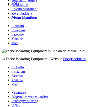
Boarding ladders
Zoek
Dekkranen
Overheadkranen
Zwemladders
Menu
Menu
Pool-top podiums
LinkedIn
Instagram
Facebook
Youtube
Mail
© Feebe Boarding Equipment ∙ Website
Doorjacobus.nl
LinkedIn
Instagram
Facebook
Youtube
Mail
Vacatures
Algemene voorwaarden
Privacyverklaring
DNR